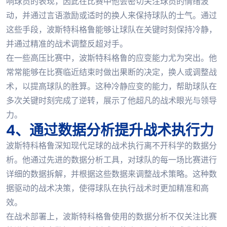
响球员的表现，因此在比赛中他会密切关注球员的情绪波
动，并通过言语激励或适时的换人来保持球队的士气。通过
这些手段，波斯特科格鲁能够让球队在关键时刻保持冷静，
并通过精准的战术调整反超对手。
在一些高压比赛中，波斯特科格鲁的应变能力尤为突出。他
常常能够在比赛临近结束时做出果断的决定，换人或调整战
术，以提高球队的胜算。这种冷静应变的能力，帮助球队在
多次关键时刻完成了逆转，展示了他超凡的战术眼光与领导
力。
4、通过数据分析提升战术执行力
波斯特科格鲁深知现代足球的战术执行离不开科学的数据分
析。他通过先进的数据分析工具，对球队的每一场比赛进行
详细的数据拆解，并根据这些数据来调整战术策略。这种数
据驱动的战术决策，使得球队在执行战术时更加精准和高
效。
在战术部署上，波斯特科格鲁使用的数据分析不仅关注比赛