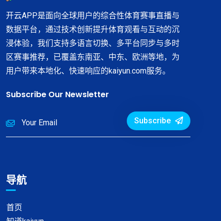
开云APP是面向全球用户的综合性体育赛事直播与
数据平台，通过技术创新提升体育观看与互动的沉
浸体验，我们支持多语言切换、多平台同步与多时
区赛事推荐，已覆盖东南亚、中东、欧洲等地，为
用户带来本地化、快速响应的kaiyun.com服务。
Subscribe Our Newsletter
Subscribe
导航
首页