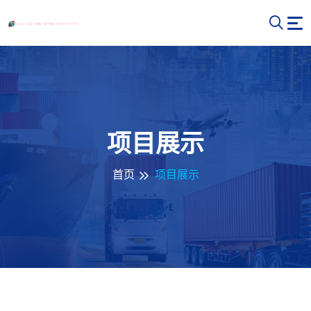
项目展示
首页
项目展示