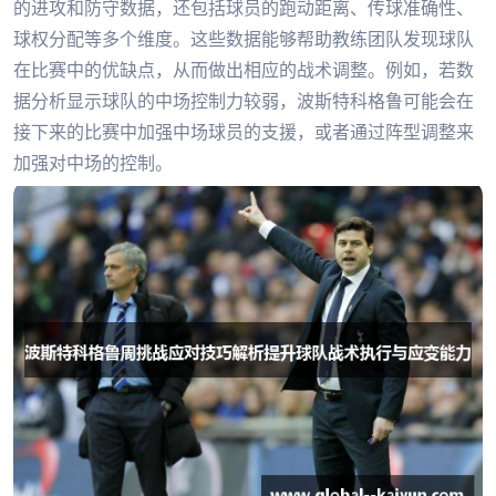
的进攻和防守数据，还包括球员的跑动距离、传球准确性、
球权分配等多个维度。这些数据能够帮助教练团队发现球队
在比赛中的优缺点，从而做出相应的战术调整。例如，若数
据分析显示球队的中场控制力较弱，波斯特科格鲁可能会在
接下来的比赛中加强中场球员的支援，或者通过阵型调整来
加强对中场的控制。