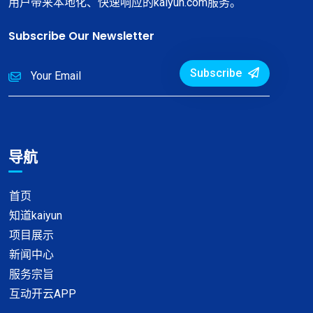
用户带来本地化、快速响应的kaiyun.com服务。
Subscribe Our Newsletter
Subscribe
导航
首页
知道kaiyun
项目展示
新闻中心
服务宗旨
互动开云APP