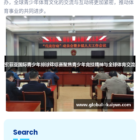
办，全球青少年体育文化的交流与互动将更加紧密，推动体
育事业的共同进步。
Search