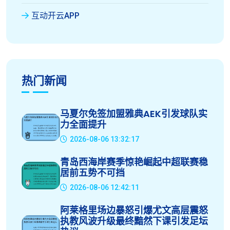
互动开云APP
热门新闻
马夏尔免签加盟雅典AEK引发球队实
力全面提升
2026-08-06 13:32:17
青岛西海岸赛季惊艳崛起中超联赛稳
居前五势不可挡
2026-08-06 12:42:11
阿莱格里场边暴怒引爆尤文高层震怒
执教风波升级最终黯然下课引发足坛