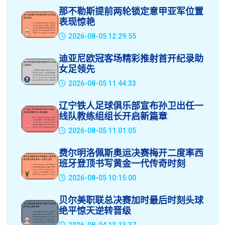
那不勒斯提前两轮锁定意甲亚军位置
表现惊艳
2026-08-05 12:29:55
迪亚尼欧冠客场精彩推射首开纪录助
女足领先
2026-08-05 11:44:33
辽宁铁人足球俱乐部宣布孙卫出任一
线队教练组组长开启新篇章
2026-08-05 11:01:05
费尔明洛佩斯奥运决赛梅开二度率西
班牙登顶书写黄金一代传奇时刻
2026-08-05 10:15:00
贝尔美职联总决赛加时最后时刻头球
绝平惊天逆转晋级
2026-08-04 13:13:37