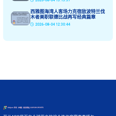
西雅图海湾人客场力克宿敌波特兰伐
木者美职联德比战再写经典篇章
2026-08-04 12:30:44