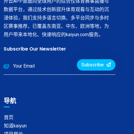
开云APP是面向全球用户的综合性体育赛事直播与
数据平台，通过技术创新提升体育观看与互动的沉
浸体验，我们支持多语言切换、多平台同步与多时
区赛事推荐，已覆盖东南亚、中东、欧洲等地，为
用户带来本地化、快速响应的kaiyun.com服务。
Subscribe Our Newsletter
Subscribe
导航
首页
知道kaiyun