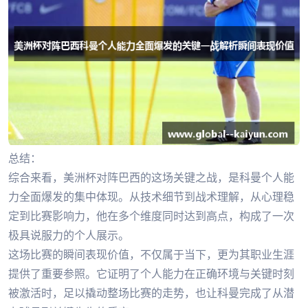
总结：
综合来看，美洲杯对阵巴西的这场关键之战，是科曼个人能
力全面爆发的集中体现。从技术细节到战术理解，从心理稳
定到比赛影响力，他在多个维度同时达到高点，构成了一次
极具说服力的个人展示。
这场比赛的瞬间表现价值，不仅属于当下，更为其职业生涯
提供了重要参照。它证明了个人能力在正确环境与关键时刻
被激活时，足以撬动整场比赛的走势，也让科曼完成了从潜