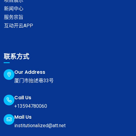
项目展示
新闻中心
服务宗旨
互动开云APP
联系方式
Our Address
厦门市抬述巷33号
Call Us
+13594780060
Mail Us
institutionalized@att.net