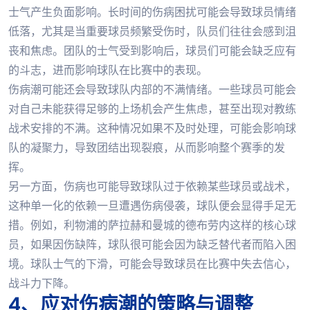
士气产生负面影响。长时间的伤病困扰可能会导致球员情绪
低落，尤其是当重要球员频繁受伤时，队员们往往会感到沮
丧和焦虑。团队的士气受到影响后，球员们可能会缺乏应有
的斗志，进而影响球队在比赛中的表现。
伤病潮可能还会导致球队内部的不满情绪。一些球员可能会
对自己未能获得足够的上场机会产生焦虑，甚至出现对教练
战术安排的不满。这种情况如果不及时处理，可能会影响球
队的凝聚力，导致团结出现裂痕，从而影响整个赛季的发
挥。
另一方面，伤病也可能导致球队过于依赖某些球员或战术，
这种单一化的依赖一旦遭遇伤病侵袭，球队便会显得手足无
措。例如，利物浦的萨拉赫和曼城的德布劳内这样的核心球
员，如果因伤缺阵，球队很可能会因为缺乏替代者而陷入困
境。球队士气的下滑，可能会导致球员在比赛中失去信心，
战斗力下降。
4、应对伤病潮的策略与调整