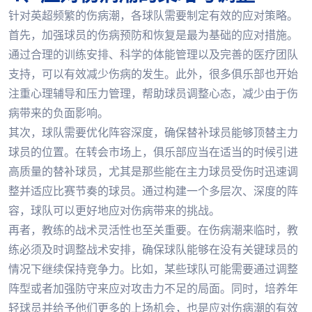
针对英超频繁的伤病潮，各球队需要制定有效的应对策略。
首先，加强球员的伤病预防和恢复是最为基础的应对措施。
通过合理的训练安排、科学的体能管理以及完善的医疗团队
支持，可以有效减少伤病的发生。此外，很多俱乐部也开始
注重心理辅导和压力管理，帮助球员调整心态，减少由于伤
病带来的负面影响。
其次，球队需要优化阵容深度，确保替补球员能够顶替主力
球员的位置。在转会市场上，俱乐部应当在适当的时候引进
高质量的替补球员，尤其是那些能在主力球员受伤时迅速调
整并适应比赛节奏的球员。通过构建一个多层次、深度的阵
容，球队可以更好地应对伤病带来的挑战。
再者，教练的战术灵活性也至关重要。在伤病潮来临时，教
练必须及时调整战术安排，确保球队能够在没有关键球员的
情况下继续保持竞争力。比如，某些球队可能需要通过调整
阵型或者加强防守来应对攻击力不足的局面。同时，培养年
轻球员并给予他们更多的上场机会，也是应对伤病潮的有效