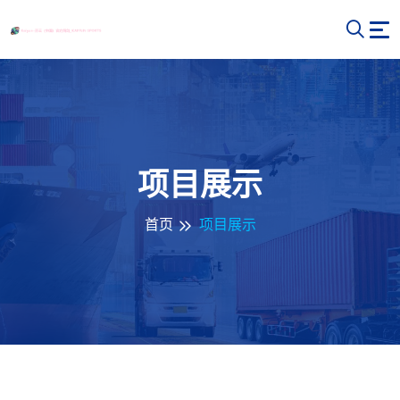
项目展示
首页
项目展示