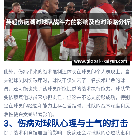
此外，伤病带来的战术限制还体现在球员的个人表现上。当
关键球员因伤缺席时，球队不仅失去了一名技术出色的球
员，还可能丧失了该球员所能提供的战术执行能力。球队需
要依赖其他球员来承担责任，但这并不总是能够成功，特别
是在球员的经验和能力上存在差距时，球队的战术深度和灵
活性便会受到显著影响。
3、伤病对球队心理与士气的打击
除了战术和竞技层面的影响，伤病还会对球队的心理状态和