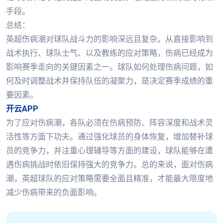
手段。
总结：
英超伤病潮对球队战斗力的影响深远且复杂。从直接影响到
战术执行、球队士气、以及教练的应对策略，伤病已经成为
影响赛季走向的关键因素之一。球队如何处理伤病问题，如
何及时调整战术并保持队伍的凝聚力，是决定赛季成绩的重
要因素。
开云APP
为了应对伤病潮，各队必须在伤病预防、阵容深度和战术灵
活性等方面下功夫。通过强化球员的身体恢复，增加替补球
员的竞争力，并注重心理辅导等方面的建设，球队能够在遭
遇伤病挑战时依旧保持强大的竞争力。总的来说，面对伤病
潮，英超球队的应对策略需要全面且精准，才能最大限度地
减少伤病带来的负面影响。