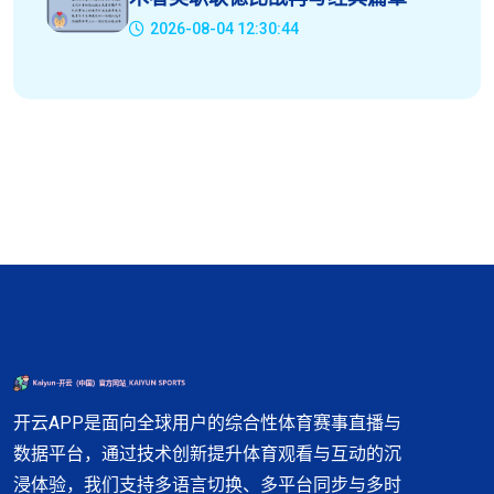
2026-08-04 12:30:44
开云APP是面向全球用户的综合性体育赛事直播与
数据平台，通过技术创新提升体育观看与互动的沉
浸体验，我们支持多语言切换、多平台同步与多时