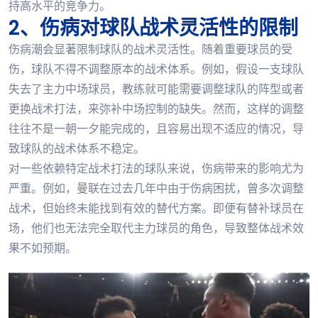
持高水平的竞争力。
2、伤病对球队战术灵活性的限制
伤病潮会显著限制球队的战术灵活性。随着重要球员的受
伤，球队不得不调整原本的战术体系。例如，假设一支球队
失去了主力中场球员，教练就可能需要调整球队的阵型或者
更换战术打法，来弥补中场控制的缺失。然而，这样的调整
往往不是一朝一夕能完成的，且容易出现不适应的情况，导
致球队的战术体系不稳定。
对一些依赖特定战术打法的球队来说，伤病带来的影响尤为
严重。例如，曼联在过去几年中由于伤病困扰，曾多次调整
战术，但始终未能找到有效的替代方案。即便有替补球员在
场，他们也无法完全取代主力球员的角色，导致整体战术效
果不如预期。