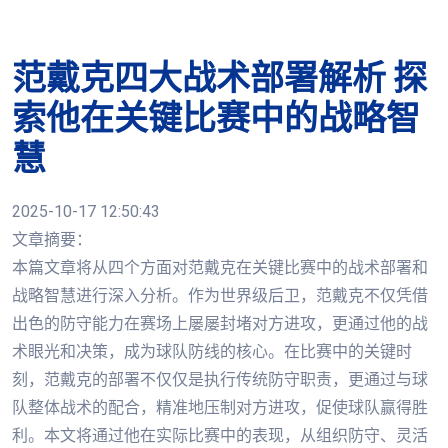
范戴克四大战术部署解析 探
索他在关键比赛中的战略智
慧
2025-10-17 12:50:43
文章摘要：
本篇文章将从四个方面对范戴克在关键比赛中的战术部署和
战略智慧进行深入分析。作为世界级后卫，范戴克不仅凭借
出色的防守能力在赛场上屡屡封堵对方进攻，更通过他的战
术眼光和决策，成为球队防线的核心。在比赛中的关键时
刻，范戴克的部署不仅仅是执行传统防守职责，更通过与球
队整体战术的配合，精准地压制对方进攻，促使球队赢得胜
利。本文将通过他在实际比赛中的表现，从组织防守、灵活