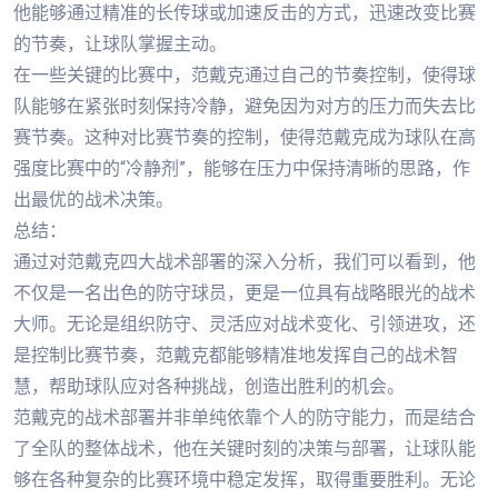
他能够通过精准的长传球或加速反击的方式，迅速改变比赛
的节奏，让球队掌握主动。
在一些关键的比赛中，范戴克通过自己的节奏控制，使得球
队能够在紧张时刻保持冷静，避免因为对方的压力而失去比
赛节奏。这种对比赛节奏的控制，使得范戴克成为球队在高
强度比赛中的“冷静剂”，能够在压力中保持清晰的思路，作
出最优的战术决策。
总结：
通过对范戴克四大战术部署的深入分析，我们可以看到，他
不仅是一名出色的防守球员，更是一位具有战略眼光的战术
大师。无论是组织防守、灵活应对战术变化、引领进攻，还
是控制比赛节奏，范戴克都能够精准地发挥自己的战术智
慧，帮助球队应对各种挑战，创造出胜利的机会。
范戴克的战术部署并非单纯依靠个人的防守能力，而是结合
了全队的整体战术，他在关键时刻的决策与部署，让球队能
够在各种复杂的比赛环境中稳定发挥，取得重要胜利。无论