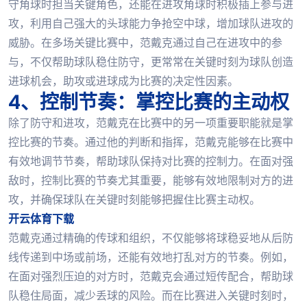
守角球时担当关键角色，还能在进攻角球时积极插上参与进
攻，利用自己强大的头球能力争抢空中球，增加球队进攻的
威胁。在多场关键比赛中，范戴克通过自己在进攻中的参
与，不仅帮助球队稳住防守，更常常在关键时刻为球队创造
进球机会，助攻或进球成为比赛的决定性因素。
4、控制节奏：掌控比赛的主动权
除了防守和进攻，范戴克在比赛中的另一项重要职能就是掌
控比赛的节奏。通过他的判断和指挥，范戴克能够在比赛中
有效地调节节奏，帮助球队保持对比赛的控制力。在面对强
敌时，控制比赛的节奏尤其重要，能够有效地限制对方的进
攻，并确保球队在关键时刻能够把握住比赛主动权。
开云体育下载
范戴克通过精确的传球和组织，不仅能够将球稳妥地从后防
线传递到中场或前场，还能有效地打乱对方的节奏。例如，
在面对强烈压迫的对方时，范戴克会通过短传配合，帮助球
队稳住局面，减少丢球的风险。而在比赛进入关键时刻时，