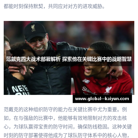
都能时刻保持默契，共同应对对方的进攻威胁。
范戴克的这种组织防守的能力在关键比赛中尤为重要。例
如，在与强敌的比赛中，他能够有效地限制对方的攻击核
心，为球队赢得宝贵的防守时间，确保防线稳固。这种关键
时刻的防守部署使得他成为了球队防守体系中的核心人物，