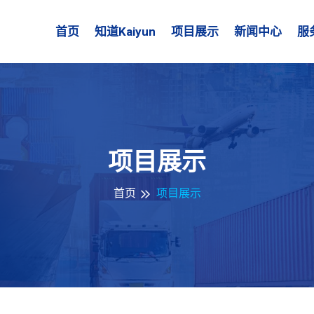
首页
知道kaiyun
项目展示
新闻中心
服
项目展示
首页
项目展示