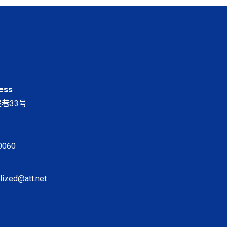
ess
巷33号
0060
alized@att.net