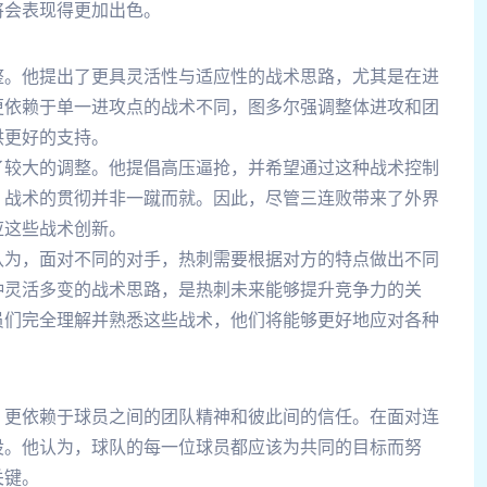
将会表现得更加出色。
整。他提出了更具灵活性与适应性的战术思路，尤其是在进
更依赖于单一进攻点的战术不同，图多尔强调整体进攻和团
供更好的支持。
了较大的调整。他提倡高压逼抢，并希望通过这种战术控制
，战术的贯彻并非一蹴而就。因此，尽管三连败带来了外界
应这些战术创新。
认为，面对不同的对手，热刺需要根据对方的特点做出不同
种灵活多变的战术思路，是热刺未来能够提升竞争力的关
员们完全理解并熟悉这些战术，他们将能够更好地应对各种
，更依赖于球员之间的团队精神和彼此间的信任。在面对连
设。他认为，球队的每一位球员都应该为共同的目标而努
关键。