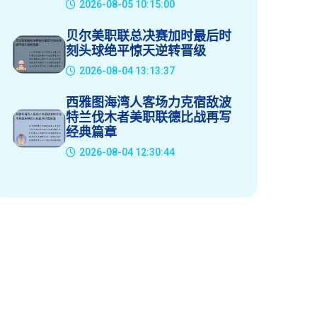
2026-08-05 10:15:00
贝尔美职联总决赛加时最后时
刻头球绝平惊天逆转晋级
2026-08-04 13:13:37
西雅图海湾人客场力克宿敌波
特兰伐木者美职联德比战再写
经典篇章
2026-08-04 12:30:44