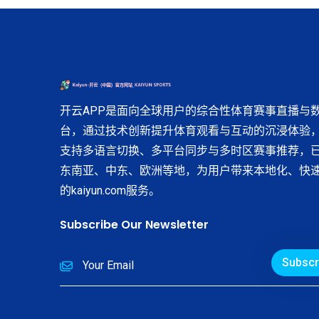
开云APP是面向全球用户的综合性体育赛事直播与
台，通过技术创新提升体育观看与互动的沉浸体验
支持多语言切换、多平台同步与多时区赛事推荐，
东南亚、中东、欧洲等地，为用户带来本地化、快
的kaiyun.com服务。
Subscribe Our Newsletter
Subscr