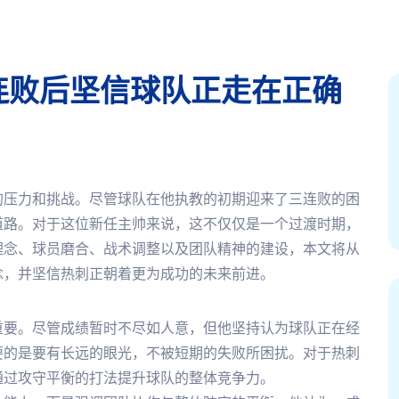
连败后坚信球队正走在正确
的压力和挑战。尽管球队在他执教的初期迎来了三连败的困
道路。对于这位新任主帅来说，这不仅仅是一个过渡时期，
理念、球员磨合、战术调整以及团队精神的建设，本文将从
念，并坚信热刺正朝着更为成功的未来前进。
重要。尽管成绩暂时不尽如人意，但他坚持认为球队正在经
要的是要有长远的眼光，不被短期的失败所困扰。对于热刺
通过攻守平衡的打法提升球队的整体竞争力。