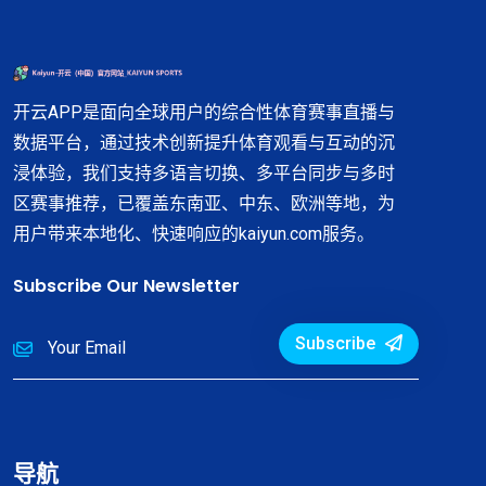
开云APP是面向全球用户的综合性体育赛事直播与
数据平台，通过技术创新提升体育观看与互动的沉
浸体验，我们支持多语言切换、多平台同步与多时
区赛事推荐，已覆盖东南亚、中东、欧洲等地，为
用户带来本地化、快速响应的kaiyun.com服务。
Subscribe Our Newsletter
Subscribe
导航