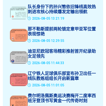
队长身份下的孙兴慜依旧锋线高效热
刺进攻核心持续爆发定输出领航
2026-08-05 13:21:19
那不勒斯提前两轮锁定意甲亚军位置
表现惊艳
2026-08-05 12:29:55
迪亚尼欧冠客场精彩推射首开纪录助
女足领先
2026-08-05 11:44:33
辽宁铁人足球俱乐部宣布孙卫出任一
线队教练组组长开启新篇章
2026-08-05 11:01:05
费尔明洛佩斯奥运决赛梅开二度率西
班牙登顶书写黄金一代传奇时刻