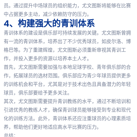
员。通过提升中场球员的组织能力，尤文图斯将能够在比赛
中占据更多主动，减少依赖防守的压力。
4、构建强大的青训体系
青训体系的建设是俱乐部可持续发展的关键。尤文图斯曾拥
有一流的青训体系，培养出了不少优秀球员，如皮尔洛、博
格巴等。为了重建辉煌，尤文图斯必须重新审视其青训工
作，并投入更多的资源以培养本土人才。
首先，尤文图斯需要加强与本地足球学校、青年俱乐部的合
作，拓展球员的选材范围。俱乐部应为青少年球员提供更多
的训练机会和平台，尤其是对于技术出色且具备潜力的年轻
球员，俱乐部要给予更多关注。
其次，尤文图斯需要提升青训教练的水平，通过不断培训和
引进优秀的教练人才，确保青训球员能够接受到专业和现代
化的训练方法。此外，青训体系还应注重球员的心理素质培
养，帮助他们更好地适应高水平比赛的压力。
总结：