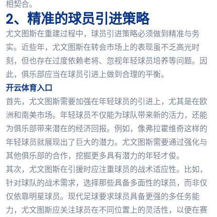
相契合。
2、精准的球员引进策略
尤文图斯在重建过程中，球员引进策略必须做到精准与务
实。近些年，尤文图斯在转会市场上的表现虽不乏高光时
刻，但也存在过度依赖老将、忽视年轻球员培养等问题。因
此，俱乐部应当在球员引进上做到合理的平衡。
开云体育入口
首先，尤文图斯需要加强在年轻球员的引进上，尤其是在欧
洲和南美市场。年轻球员不仅能为球队带来新的活力，还能
为俱乐部带来潜在的经济回报。例如，像弗拉霍维奇这样的
年轻球员就展现出了巨大的潜力。尤文图斯需要通过强化与
其他俱乐部的合作，挖掘更多具有潜力的年轻才俊。
其次，尤文图斯在引援时应注重球员的战术适应性。比如，
针对球队的战术需求，选择那些具备多面性的球员，而非仅
仅依靠明星球员。现代足球要求球员具备更强的多任务能
力，尤文图斯应关注球员在不同位置上的灵活性，以便在赛