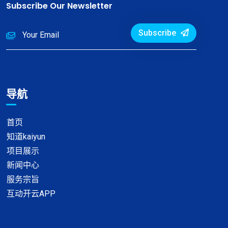
Subscribe Our Newsletter
Subscribe
导航
首页
知道kaiyun
项目展示
新闻中心
服务宗旨
互动开云APP