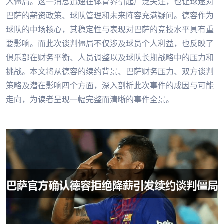
入僵局。这一消息迅速在体育界引起广泛关注，也让球迷对
巴萨的薪资政策、球队管理和未来阵容充满疑问。德容作为
球队的中场核心，其稳定性与表现对巴萨的竞技水平具有重
要影响。而此次谈判僵局不仅涉及球员个人利益，也反映了
俱乐部在财务平衡、人员调整以及球队长期战略中的压力和
挑战。本文将从德容的续约背景、巴萨财务压力、双方谈判
策略及潜在影响四个方面，深入剖析此次事件的成因与可能
走向，为读者呈现一幅完整而清晰的事件全景。