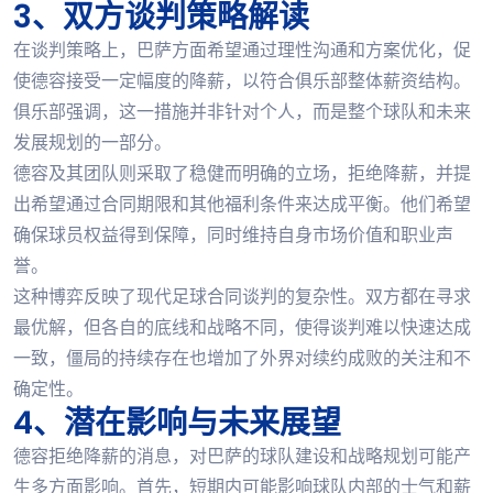
3、双方谈判策略解读
在谈判策略上，巴萨方面希望通过理性沟通和方案优化，促
使德容接受一定幅度的降薪，以符合俱乐部整体薪资结构。
俱乐部强调，这一措施并非针对个人，而是整个球队和未来
发展规划的一部分。
德容及其团队则采取了稳健而明确的立场，拒绝降薪，并提
出希望通过合同期限和其他福利条件来达成平衡。他们希望
确保球员权益得到保障，同时维持自身市场价值和职业声
誉。
这种博弈反映了现代足球合同谈判的复杂性。双方都在寻求
最优解，但各自的底线和战略不同，使得谈判难以快速达成
一致，僵局的持续存在也增加了外界对续约成败的关注和不
确定性。
4、潜在影响与未来展望
德容拒绝降薪的消息，对巴萨的球队建设和战略规划可能产
生多方面影响。首先，短期内可能影响球队内部的士气和薪