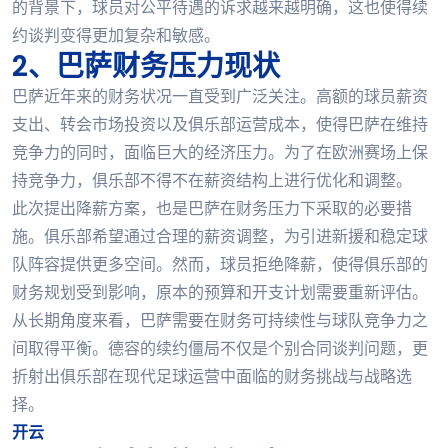
的背景下，球员对公平待遇的诉求越来越明确，这也使得续
约谈判变得更加复杂和敏感。
2、巴萨财务压力现状
巴萨近年来的财务状况一直受到广泛关注。高额的球员薪资
支出、转会市场投资以及俱乐部运营成本，使得巴萨在维持
竞争力的同时，面临巨大的经济压力。为了在欧洲赛场上保
持竞争力，俱乐部不得不在薪资结构上进行优化和调整。
此次提出降薪方案，也是巴萨在财务压力下采取的必要措
施。俱乐部希望通过合理的薪资调整，为引进新援和稳定球
队阵容提供更多空间。然而，球员拒绝降薪，使得俱乐部的
财务规划受到影响，原本的预算和开支计划需要重新评估。
从长期角度来看，巴萨需要在财务可持续性与球队竞争力之
间取得平衡。德容的续约僵局不仅是个别合同谈判问题，更
折射出俱乐部在现代足球运营中面临的财务挑战与战略选
择。
开云