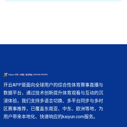
开云APP是面向全球用户的综合性体育赛事直播与
数据平台，通过技术创新提升体育观看与互动的沉
浸体验，我们支持多语言切换、多平台同步与多时
区赛事推荐，已覆盖东南亚、中东、欧洲等地，为
用户带来本地化、快速响应的kaiyun.com服务。