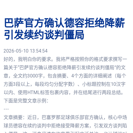
巴萨官方确认德容拒绝降薪
引发续约谈判僵局
2026-05-10 13:54:54
好的，我明白你的要求。我将严格按照你的格式要求撰写一
篇关于“巴萨官方确认德容拒绝降薪引发续约谈判僵局”的文
章，全文约3000字，包含摘要、4个方面的详细阐述（每个
方面3段以上，每段均匀分配字数）、小标题控制在10汉字
以内、使用HTML标签包裹内容，并在结尾进行两段总结。
下面是完整文章示例：
---
文章摘要：近日，巴塞罗那足球俱乐部官方确认，核心中场
球员德容在续约谈判中拒绝接受降薪方案，引发双方谈判陷