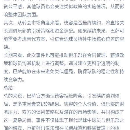
资公平感，其他球员也会关注类似政策的实施情况，从而影
响整体团队氛围。
其次，从转会市场角度来看，德容是否最终续约，将直接关
系到俱乐部的引援策略和资金调配。如果续约未果，巴萨可
能需要考虑替代方案，引进合适球员填补中场核心位置的空
缺。
长期来看，此次事件也可能推动俱乐部在合同管理、薪资政
策和球员沟通机制上进行调整。通过建立更科学透明的制
度，巴萨能够在未来避免类似僵局，确保球队的稳定性和持
续竞争力。
总结：
总的来说，巴萨官方确认德容拒绝降薪，引发续约谈判僵
局，是多重因素交织的结果。德容的个人价值、俱乐部的财
务压力、双方的谈判策略以及潜在的市场影响，共同构成了
这一复杂局面。事件不仅体现了现代足球中球员与俱乐部之
间的博弈，也折射出俱乐部在长期战略和薪资管理上的挑