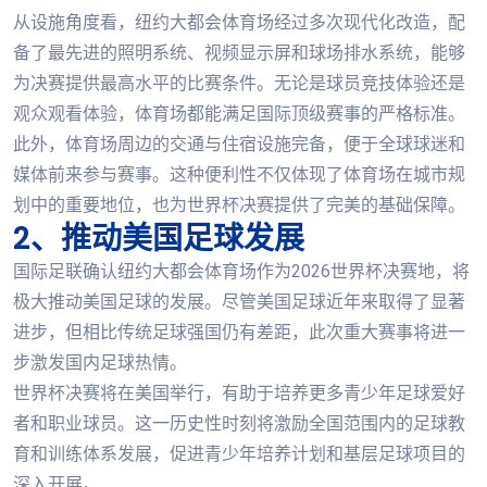
从设施角度看，纽约大都会体育场经过多次现代化改造，配
备了最先进的照明系统、视频显示屏和球场排水系统，能够
为决赛提供最高水平的比赛条件。无论是球员竞技体验还是
观众观看体验，体育场都能满足国际顶级赛事的严格标准。
此外，体育场周边的交通与住宿设施完备，便于全球球迷和
媒体前来参与赛事。这种便利性不仅体现了体育场在城市规
划中的重要地位，也为世界杯决赛提供了完美的基础保障。
2、推动美国足球发展
国际足联确认纽约大都会体育场作为2026世界杯决赛地，将
极大推动美国足球的发展。尽管美国足球近年来取得了显著
进步，但相比传统足球强国仍有差距，此次重大赛事将进一
步激发国内足球热情。
世界杯决赛将在美国举行，有助于培养更多青少年足球爱好
者和职业球员。这一历史性时刻将激励全国范围内的足球教
育和训练体系发展，促进青少年培养计划和基层足球项目的
深入开展。