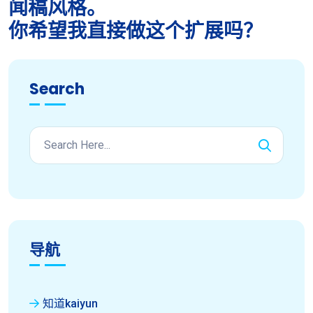
闻稿风格。
你希望我直接做这个扩展吗？
Search
导航
知道kaiyun