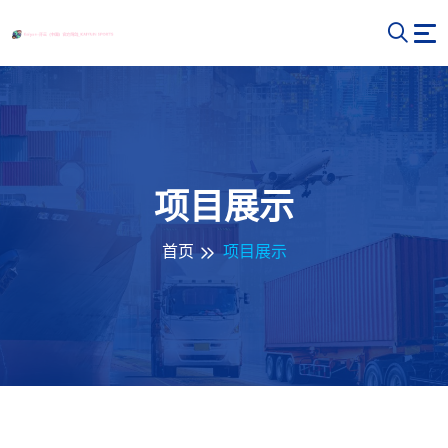
项目展示
首页
项目展示