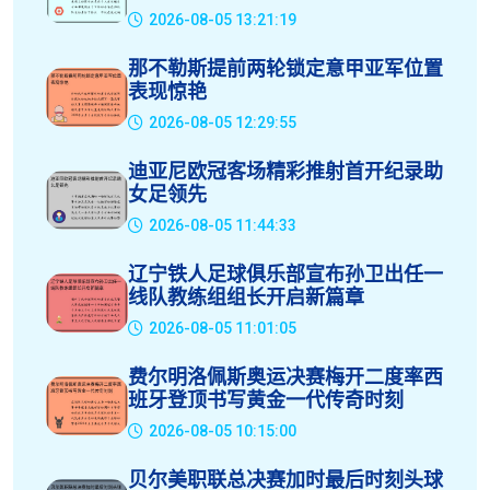
2026-08-05 13:21:19
那不勒斯提前两轮锁定意甲亚军位置
表现惊艳
2026-08-05 12:29:55
迪亚尼欧冠客场精彩推射首开纪录助
女足领先
2026-08-05 11:44:33
辽宁铁人足球俱乐部宣布孙卫出任一
线队教练组组长开启新篇章
2026-08-05 11:01:05
费尔明洛佩斯奥运决赛梅开二度率西
班牙登顶书写黄金一代传奇时刻
2026-08-05 10:15:00
贝尔美职联总决赛加时最后时刻头球