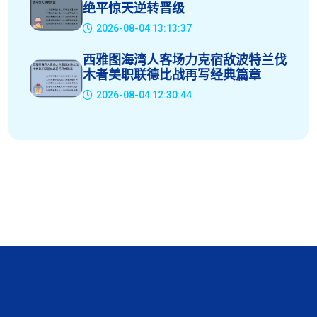
绝平惊天逆转晋级
2026-08-04 13:13:37
西雅图海湾人客场力克宿敌波特兰伐
木者美职联德比战再写经典篇章
2026-08-04 12:30:44