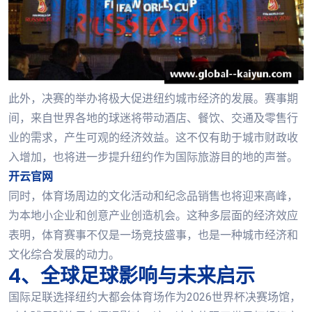
此外，决赛的举办将极大促进纽约城市经济的发展。赛事期
间，来自世界各地的球迷将带动酒店、餐饮、交通及零售行
业的需求，产生可观的经济效益。这不仅有助于城市财政收
入增加，也将进一步提升纽约作为国际旅游目的地的声誉。
开云官网
同时，体育场周边的文化活动和纪念品销售也将迎来高峰，
为本地小企业和创意产业创造机会。这种多层面的经济效应
表明，体育赛事不仅是一场竞技盛事，也是一种城市经济和
文化综合发展的动力。
4、全球足球影响与未来启示
国际足联选择纽约大都会体育场作为2026世界杯决赛场馆，