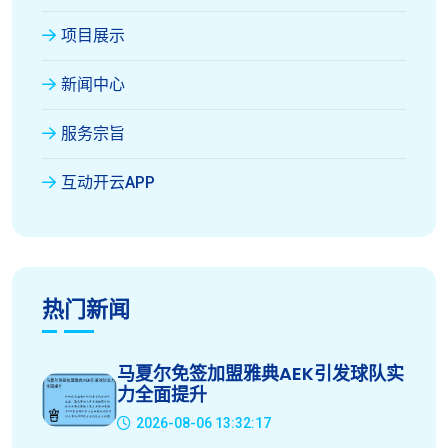
项目展示
新闻中心
服务宗旨
互动开云APP
热门新闻
马夏尔免签加盟雅典AEK引发球队实
力全面提升
2026-08-06 13:32:17