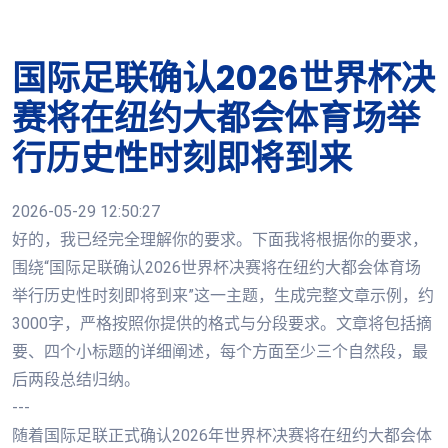
国际足联确认2026世界杯决
赛将在纽约大都会体育场举
行历史性时刻即将到来
2026-05-29 12:50:27
好的，我已经完全理解你的要求。下面我将根据你的要求，
围绕“国际足联确认2026世界杯决赛将在纽约大都会体育场
举行历史性时刻即将到来”这一主题，生成完整文章示例，约
3000字，严格按照你提供的格式与分段要求。文章将包括摘
要、四个小标题的详细阐述，每个方面至少三个自然段，最
后两段总结归纳。
---
随着国际足联正式确认2026年世界杯决赛将在纽约大都会体