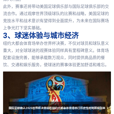
此外，赛事还将带动美国足球俱乐部与国际足球俱乐部的交
流合作。通过观摩世界顶级球队的比赛和战略，美国足球的
竞技水平和战术意识有望得到全面提升，为未来在国际赛场
上争光打下坚实基础。
3、球迷体验与城市经济
纽约大都会体育场举办世界杯决赛，不仅对球员和球队意义
重大，对全球球迷的观赛体验同样具有里程碑意义。体育场
配套设施完善，能够承载数万观众，同时提供高品质的餐
饮、交通和娱乐服务，使球迷的赛事体验更加舒适和难忘。