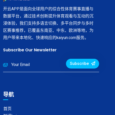
开云APP是面向全球用户的综合性体育赛事直播与
数据平台，通过技术创新提升体育观看与互动的沉
浸体验，我们支持多语言切换、多平台同步与多时
区赛事推荐，已覆盖东南亚、中东、欧洲等地，为
用户带来本地化、快速响应的kaiyun.com服务。
Subscribe Our Newsletter
Subscribe
导航
首页