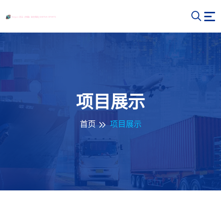
项目展示
首页
项目展示