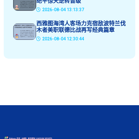
绝平惊天逆转晋级
2026-08-04 13:13:37
西雅图海湾人客场力克宿敌波特兰伐
木者美职联德比战再写经典篇章
2026-08-04 12:30:44