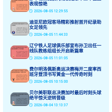
表现惊艳
2026-08-05 12:29:55
迪亚尼欧冠客场精彩推射首开纪录助
女足领先
2026-08-05 11:44:33
辽宁铁人足球俱乐部宣布孙卫出任一
线队教练组组长开启新篇章
2026-08-05 11:01:05
费尔明洛佩斯奥运决赛梅开二度率西
班牙登顶书写黄金一代传奇时刻
2026-08-05 10:15:00
贝尔美职联总决赛加时最后时刻头球
绝平惊天逆转晋级
2026-08-04 13:13:37