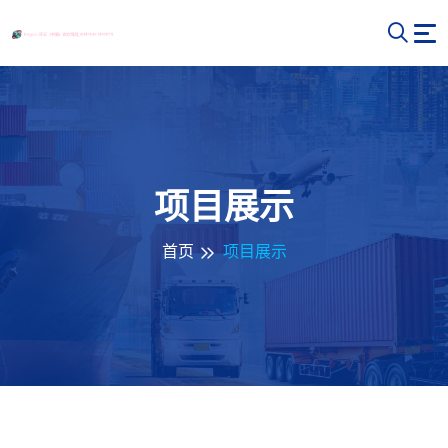
项目展示
首页
项目展示