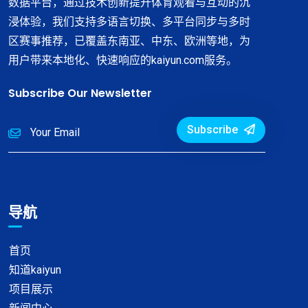
数据平台，通过技术创新提升体育观看与互动的沉
浸体验，我们支持多语言切换、多平台同步与多时
区赛事推荐，已覆盖东南亚、中东、欧洲等地，为
用户带来本地化、快速响应的kaiyun.com服务。
Subscribe Our Newsletter
Subscribe
导航
首页
知道kaiyun
项目展示