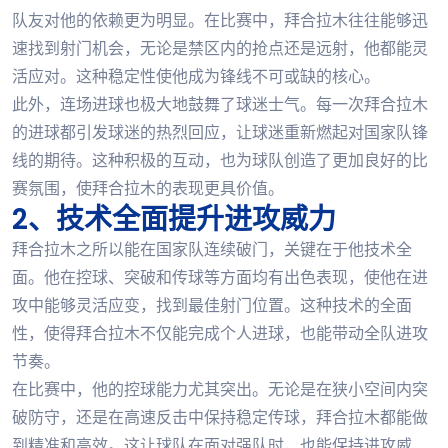
队友对他的依赖更为明显。在比赛中，拜合拉木往往能够迅
速找到射门机会，无论是禁区内的抢点还是远射，他都能灵
活应对。这种稳定性使他成为锋线不可或缺的核心。
此外，连场进球也极大地鼓舞了球迷士气。每一次拜合拉木
的进球都引发球迷的热烈回应，让球迷重新燃起对国家队锋
线的期待。这种积极的互动，也为球队创造了更加良好的比
赛氛围，使拜合拉木的表现更具价值。
2、技术全面提升进攻威力
拜合拉木之所以能在国家队连续破门，关键在于他技术全
面。他在控球、突破和传球等方面均有出色表现，使他在进
攻中能够灵活应变，找到最佳射门位置。这种技术的全面
性，使得拜合拉木不仅能完成个人进球，也能带动全队进攻
节奏。
在比赛中，他的控球能力尤其突出。无论是在狭小空间内突
破防守，还是在高速反击中保持稳定传球，拜合拉木都能做
到精准和高效。这让球队在面对强队时，也能保持进攻威