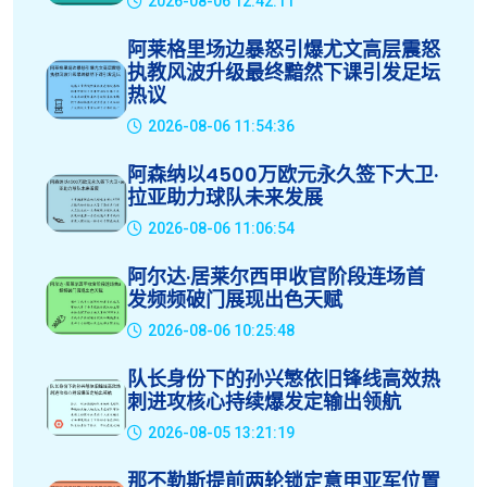
2026-08-06 12:42:11
阿莱格里场边暴怒引爆尤文高层震怒
执教风波升级最终黯然下课引发足坛
热议
2026-08-06 11:54:36
阿森纳以4500万欧元永久签下大卫·
拉亚助力球队未来发展
2026-08-06 11:06:54
阿尔达·居莱尔西甲收官阶段连场首
发频频破门展现出色天赋
2026-08-06 10:25:48
队长身份下的孙兴慜依旧锋线高效热
刺进攻核心持续爆发定输出领航
2026-08-05 13:21:19
那不勒斯提前两轮锁定意甲亚军位置