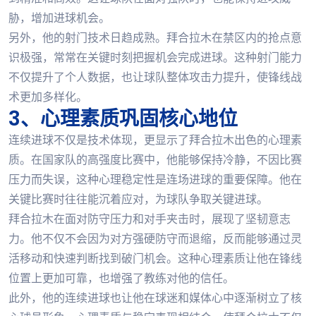
胁，增加进球机会。
另外，他的射门技术日趋成熟。拜合拉木在禁区内的抢点意
识极强，常常在关键时刻把握机会完成进球。这种射门能力
不仅提升了个人数据，也让球队整体攻击力提升，使锋线战
术更加多样化。
3、心理素质巩固核心地位
连续进球不仅是技术体现，更显示了拜合拉木出色的心理素
质。在国家队的高强度比赛中，他能够保持冷静，不因比赛
压力而失误，这种心理稳定性是连场进球的重要保障。他在
关键比赛时往往能沉着应对，为球队争取关键进球。
拜合拉木在面对防守压力和对手夹击时，展现了坚韧意志
力。他不仅不会因为对方强硬防守而退缩，反而能够通过灵
活移动和快速判断找到破门机会。这种心理素质让他在锋线
位置上更加可靠，也增强了教练对他的信任。
此外，他的连续进球也让他在球迷和媒体心中逐渐树立了核