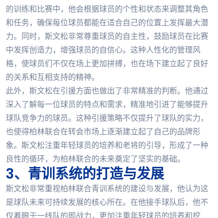
的训练和比赛中，他会根据球员的个性和状态来调整其角色
和任务，确保每位球员都能在适合自己的位置上发挥最大潜
力。同时，斯文松非常尊重球员的自主性，鼓励球员在比赛
中发挥创造力，增强球员的自信心。这种人性化的管理风
格，使球员们不仅在场上更加拼搏，也在场下建立起了良好
的关系和互相支持的精神。
此外，斯文松在引援方面也做出了非常精准的判断。他通过
深入了解每一位球员的特点和需求，精准地引进了能够提升
球队竞争力的球员。这种引援策略不仅提升了球队的实力，
也使得柏林联合在转会市场上逐渐建立起了自己的品牌形
象。斯文松注重年轻球员的培养和老将的引导，形成了一种
良性的循环，为柏林联合的未来奠定了坚实的基础。
3、青训系统的打造与发展
斯文松非常重视柏林联合青训系统的建设与发展，他认为这
是球队未来可持续发展的核心所在。在他接手球队后，他不
仅着眼于一线队的即战力，更加注重年轻球员的培养和挖