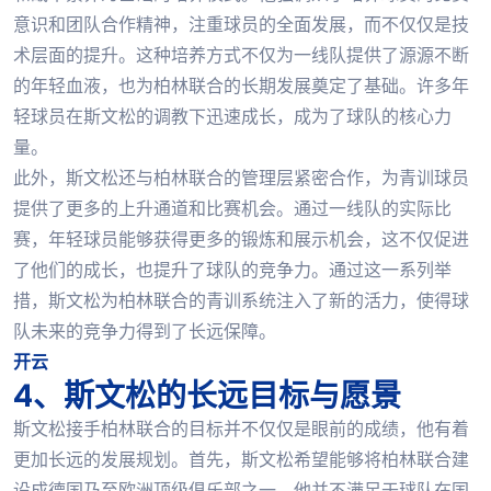
意识和团队合作精神，注重球员的全面发展，而不仅仅是技
术层面的提升。这种培养方式不仅为一线队提供了源源不断
的年轻血液，也为柏林联合的长期发展奠定了基础。许多年
轻球员在斯文松的调教下迅速成长，成为了球队的核心力
量。
此外，斯文松还与柏林联合的管理层紧密合作，为青训球员
提供了更多的上升通道和比赛机会。通过一线队的实际比
赛，年轻球员能够获得更多的锻炼和展示机会，这不仅促进
了他们的成长，也提升了球队的竞争力。通过这一系列举
措，斯文松为柏林联合的青训系统注入了新的活力，使得球
队未来的竞争力得到了长远保障。
开云
4、斯文松的长远目标与愿景
斯文松接手柏林联合的目标并不仅仅是眼前的成绩，他有着
更加长远的发展规划。首先，斯文松希望能够将柏林联合建
设成德国乃至欧洲顶级俱乐部之一，他并不满足于球队在国