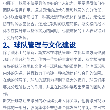
指挥下，球员不仅要具备良好的个人能力，更要懂得如何在
团队中发挥作用。通过灵活的战术布置和球员的充分信任，
柏林联合逐渐形成了一种高效运转的集体作战模式。无论是
防守时的紧密配合，还是进攻时的快速转换，斯文松的战术
体系在提升球队整体实力的同时，也使球员的个人表现得到
了更好的发挥。
2、球队管理与文化建设
除了战术上的革新，斯文松在球队管理和文化建设方面也展
现出了非凡的能力。作为一位经验丰富的主帅，斯文松深知
良好的球队氛围和文化对于球队成功的重要性。他注重球队
内外的沟通，并且致力于构建一种充满信任与合作的氛围。
在他的领导下，球队的凝聚力得到了极大的提升，球员们能
够充分理解彼此的作用，并且在比赛中展现出高度的团队协
作。
斯文松非常注重球员的心理建设与人际关系，他将球员视为
整体的一部分，强调集体荣誉感与个体发展的平衡。在日常