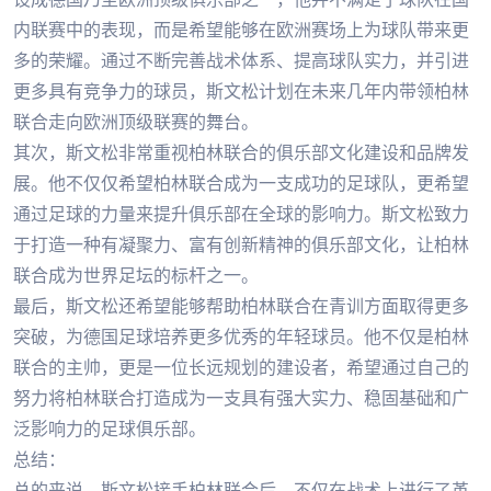
内联赛中的表现，而是希望能够在欧洲赛场上为球队带来更
多的荣耀。通过不断完善战术体系、提高球队实力，并引进
更多具有竞争力的球员，斯文松计划在未来几年内带领柏林
联合走向欧洲顶级联赛的舞台。
其次，斯文松非常重视柏林联合的俱乐部文化建设和品牌发
展。他不仅仅希望柏林联合成为一支成功的足球队，更希望
通过足球的力量来提升俱乐部在全球的影响力。斯文松致力
于打造一种有凝聚力、富有创新精神的俱乐部文化，让柏林
联合成为世界足坛的标杆之一。
最后，斯文松还希望能够帮助柏林联合在青训方面取得更多
突破，为德国足球培养更多优秀的年轻球员。他不仅是柏林
联合的主帅，更是一位长远规划的建设者，希望通过自己的
努力将柏林联合打造成为一支具有强大实力、稳固基础和广
泛影响力的足球俱乐部。
总结：
总的来说，斯文松接手柏林联合后，不仅在战术上进行了革