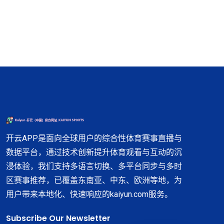
开云APP是面向全球用户的综合性体育赛事直播与
数据平台，通过技术创新提升体育观看与互动的沉
浸体验，我们支持多语言切换、多平台同步与多时
区赛事推荐，已覆盖东南亚、中东、欧洲等地，为
用户带来本地化、快速响应的kaiyun.com服务。
Subscribe Our Newsletter