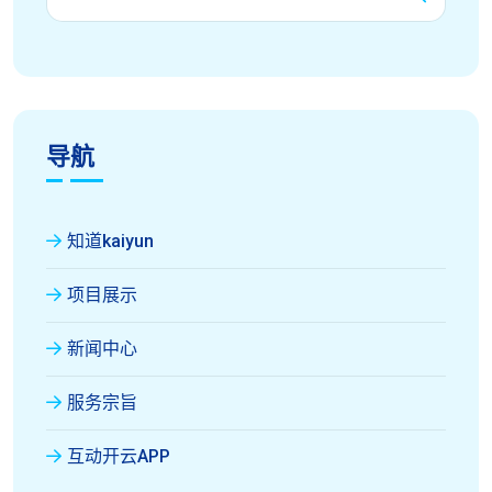
导航
知道kaiyun
项目展示
新闻中心
服务宗旨
互动开云APP