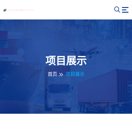
项目展示
首页
项目展示