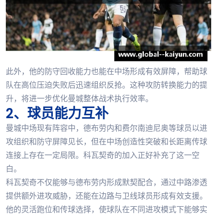
此外，他的防守回收能力也能在中场形成有效屏障，帮助球
队在高位压迫失败后迅速组织反抢。这种攻防转换能力的提
升，将进一步优化曼城整体战术执行效率。
2、球员能力互补
曼城中场现有阵容中，德布劳内和费尔南迪尼奥等球员以进
攻组织和防守屏障见长，但在中场创造性突破和长距离传球
连接上存在一定局限。科瓦契奇的加入正好补充了这一空
白。
科瓦契奇不仅能够与德布劳内形成默契配合，通过中路渗透
提供额外进攻威胁，还能在边路与卫线球员形成有效支援。
他的灵活跑位和传球选择，使球队在不同进攻模式下能够实