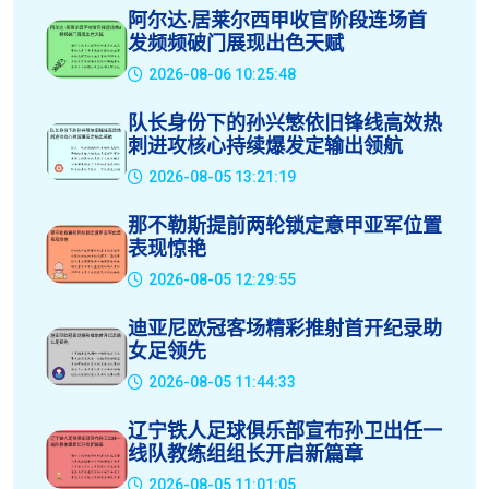
阿尔达·居莱尔西甲收官阶段连场首
发频频破门展现出色天赋
2026-08-06 10:25:48
队长身份下的孙兴慜依旧锋线高效热
刺进攻核心持续爆发定输出领航
2026-08-05 13:21:19
那不勒斯提前两轮锁定意甲亚军位置
表现惊艳
2026-08-05 12:29:55
迪亚尼欧冠客场精彩推射首开纪录助
女足领先
2026-08-05 11:44:33
辽宁铁人足球俱乐部宣布孙卫出任一
线队教练组组长开启新篇章
2026-08-05 11:01:05