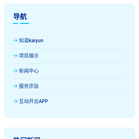
导航
知道kaiyun
项目展示
新闻中心
服务宗旨
互动开云APP