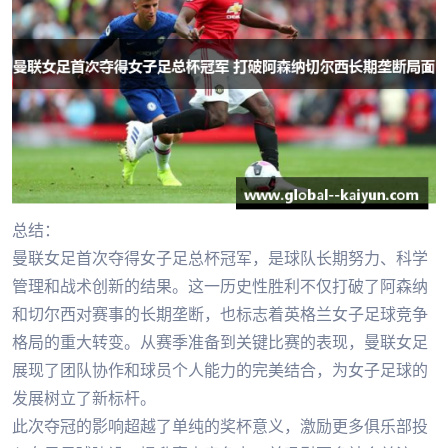
总结：
曼联女足首次夺得女子足总杯冠军，是球队长期努力、科学
管理和战术创新的结果。这一历史性胜利不仅打破了阿森纳
和切尔西对赛事的长期垄断，也标志着英格兰女子足球竞争
格局的重大转变。从赛季准备到关键比赛的表现，曼联女足
展现了团队协作和球员个人能力的完美结合，为女子足球的
发展树立了新标杆。
此次夺冠的影响超越了单纯的奖杯意义，激励更多俱乐部投