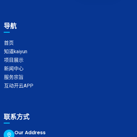
导航
首页
知道kaiyun
项目展示
新闻中心
服务宗旨
互动开云APP
联系方式
Our Address