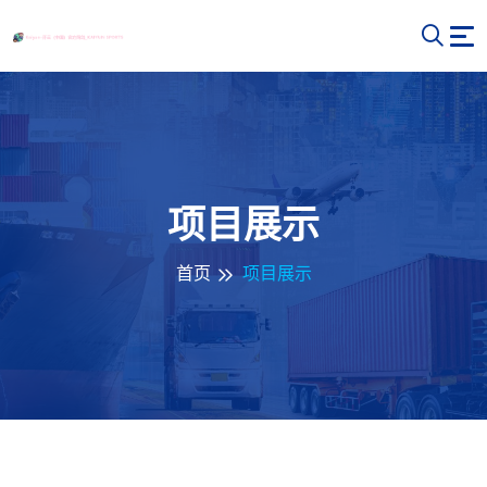
项目展示
首页
项目展示