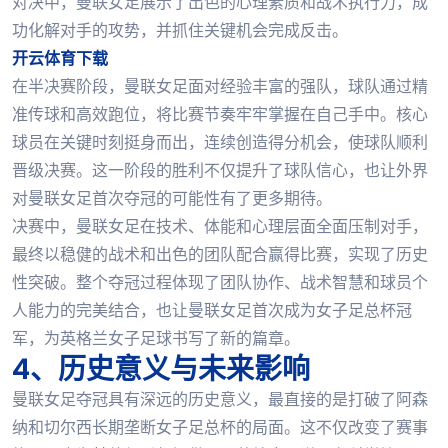
对决中，曼联女足展示了出色的心理素质和战术执行力，成
功化解对手的攻势，并抓住关键机会完成反击。
开云体育下载
在半决赛阶段，曼联女足面对经验丰富的强队，球队通过精
准传球和高效跑位，将比赛节奏牢牢掌握在自己手中。核心
球员在关键时刻挺身而出，连续创造得分机会，使球队顺利
晋级决赛。这一阶段的胜利不仅提升了球队信心，也让外界
对曼联女足首次夺冠的可能性有了更多期待。
决赛中，曼联女足在技术、体能和心理层面全面压制对手，
最终以稳健的战术和出色的团队配合赢得比赛，实现了历史
性突破。整个夺冠过程体现了团队协作、战术智慧和球员个
人能力的完美结合，也让曼联女足首次成为女子足总杯冠
军，为英格兰女子足球书写了新的篇章。
4、历史意义与未来影响
曼联女足夺冠具有深远的历史意义，最直接的是打破了阿森
纳和切尔西长期垄断女子足总杯的局面。这不仅改变了赛事