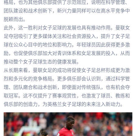
格局，也为其他俱乐部提供了示范效应，说明在科学管理、
团队建设和战术创新下，新兴力量同样可以在高水平竞争中
脱颖而出。
此外，这一胜利对女子足球的发展也具有推动作用。曼联女
足夺冠吸引了更多媒体关注和社会资源投入，提升了女子足
球在公众心目中的地位和影响力。年轻球员因此获得更多激
励，也促使俱乐部加大对青训体系和女足发展的投入，从而
推动整个女子足球生态的健康发展。
从长期来看，曼联女足的成功将促使女子足总杯形成更为激
烈和多元化的竞争格局。更多俱乐部会认识到，通过科学管
理、团队磨合和战术创新，即使面对传统强队，也有机会夺
取冠军。这不仅提升了赛事观赏性，也激发了球员、教练和
俱乐部的创造力，为英格兰女子足球的未来注入新动力。